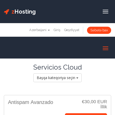
z
Hosting
Togg
navig
Azerbaijani
Giriş
Qeydiyyat
Səbətə bax
Toggl
navig
Servicios Cloud
Başqa kateqoriya seçin
€30,00 EUR
Antispam Avanzado
İllik