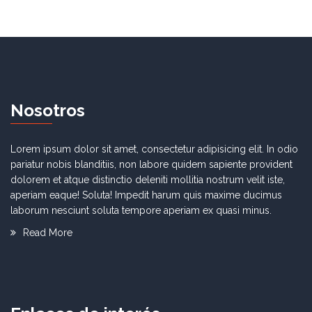
N
osotros
Lorem ipsum dolor sit amet, consectetur adipisicing elit. In odio
pariatur nobis blanditiis, non labore quidem sapiente provident
dolorem et atque distinctio deleniti mollitia nostrum velit iste,
aperiam eaque! Soluta! Impedit harum quis maxime ducimus
laborum nesciunt soluta tempore aperiam ex quasi minus.
Read More