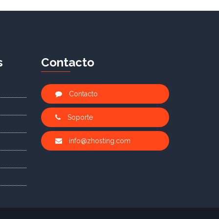
s
C
ontacto
Contacto
Soporte
info@zhosting.com