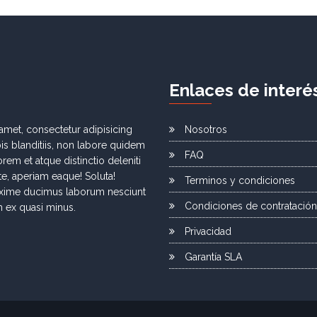
E
nlaces de
i
nteré
amet, consectetur adipisicing
Nosotros
obis blanditiis, non labore quidem
FAQ
rem et atque distinctio deleniti
ste, aperiam eaque! Soluta!
Terminos y condiciones
xime ducimus laborum nesciunt
Condiciones de contratación
 ex quasi minus.
Privacidad
Garantía SLA