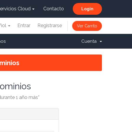
ervicios Cloud
Contacto
Login
ñol
Entrar
Registrarse
Ver Carrito
nos
Cuenta
minios
Dominios
 durante 1 año más*