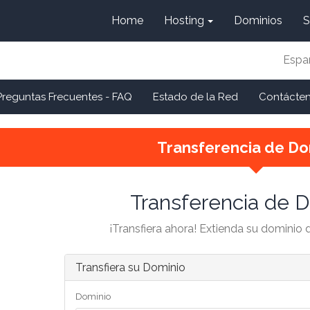
Home
Hosting
Dominios
S
Espa
Preguntas Frecuentes - FAQ
Estado de la Red
Contácte
Transferencia de Do
Transferencia de 
¡Transfiera ahora! Extienda su dominio
Transfiera su Dominio
Dominio