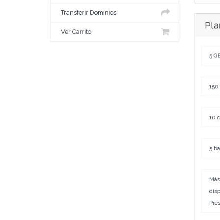
Transferir Dominios
Pla
Ver Carrito
5 GB
150 
10 c
5 ba
Más
disp
Pres