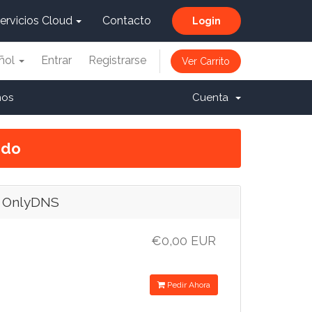
ervicios Cloud
Contacto
Login
ñol
Entrar
Registrarse
Ver Carrito
nos
Cuenta
ido
n OnlyDNS
€0,00 EUR
Pedir Ahora