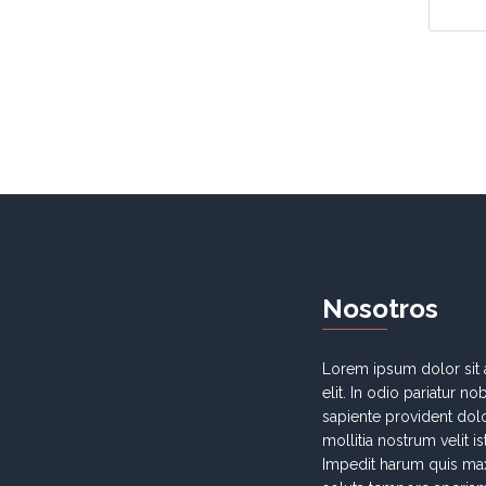
N
osotros
Lorem ipsum dolor sit 
elit. In odio pariatur n
sapiente provident dolo
mollitia nostrum velit i
Impedit harum quis ma