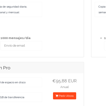
a de seguridad diaria,
Copia 
anal y mensual
seman
1000 mensajes/día
1
Envío de email
n Pro
€95,88 EUR
 de espacio en disco
Anual
Pedir Ahora
GB de transferencia