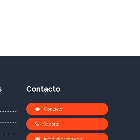
s
C
ontacto
Contacto
Soporte
info@zhosting.com