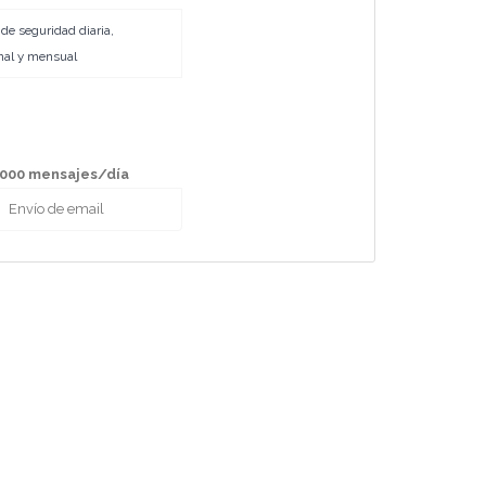
de seguridad diaria,
al y mensual
000 mensajes/día
Envío de email