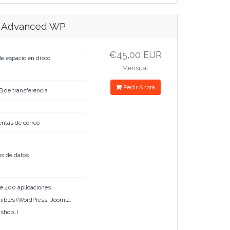
n Advanced WP
€45,00 EUR
de espacio en disco
Mensual
Pedir Ahora
B de transferencia
entas de correo
es de datos
e 400 aplicaciones
nibles (WordPress, Joomla,
ashop…)