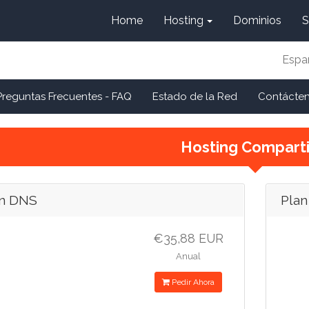
Home
Hosting
Dominios
S
Espa
Preguntas Frecuentes - FAQ
Estado de la Red
Contácte
Hosting Compart
an DNS
Pla
€35,88 EUR
Anual
Pedir Ahora