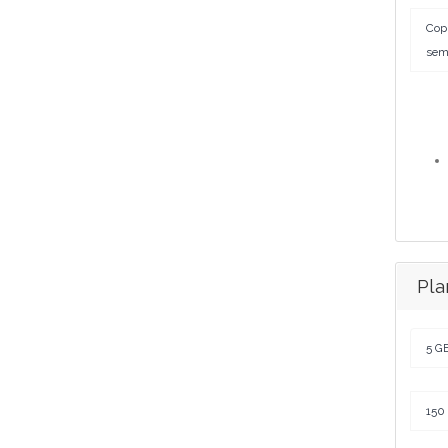
Copi
sem
Pla
5 GB
150 