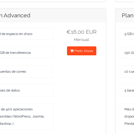
n Advanced
Pla
€16,00 EUR
 de espacio en disco
5 GB 
Mensual
Pedir Ahora
GB de transferencia
150 G
uentas de correo
10 cu
ses de datos
5 bas
 de 400 aplicaciones
Más d
onibles (WordPress, Joomla,
dispo
tashop…)
Prest