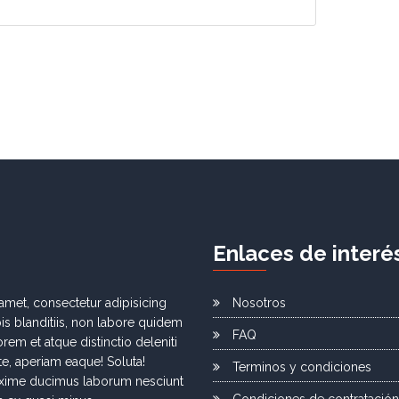
E
nlaces de
i
nteré
amet, consectetur adipisicing
Nosotros
obis blanditiis, non labore quidem
FAQ
rem et atque distinctio deleniti
ste, aperiam eaque! Soluta!
Terminos y condiciones
xime ducimus laborum nesciunt